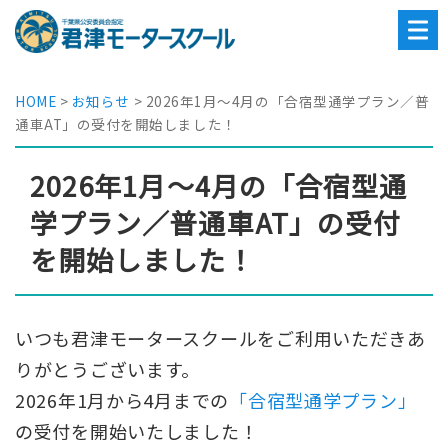
豊
か
な
自
然
HOME
>
お知らせ
>
2026年1月～4月の「合宿型通学プラン／普
に
通車AT」の受付を開始しました！
囲
ま
れ
2026年1月～4月の「合宿型通
た、
東
学プラン／普通車AT」の受付
京
を開始しました！
か
ら
約
70
分
いつも君津モータースクールをご利用いただきあ
の
りがとうございます。
合
宿
2026年1月から4月までの
「合宿型通学プラン」
免
の受付を開始いたしました！
許