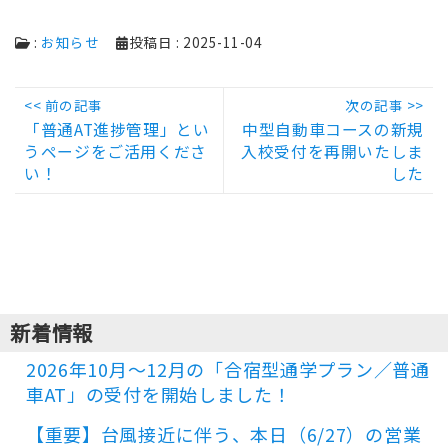
:
お知らせ
投稿日 : 2025-11-04
投
<< 前の記事
次の記事 >>
Previous
Next
「普通AT進捗管理」とい
中型自動車コースの新規
稿
うページをご活用くださ
入校受付を再開いたしま
post:
post:
ナ
い！
した
ビ
ゲ
ー
シ
ョ
新着情報
ン
2026年10月～12月の「合宿型通学プラン／普通
車AT」の受付を開始しました！
【重要】台風接近に伴う、本日（6/27）の営業