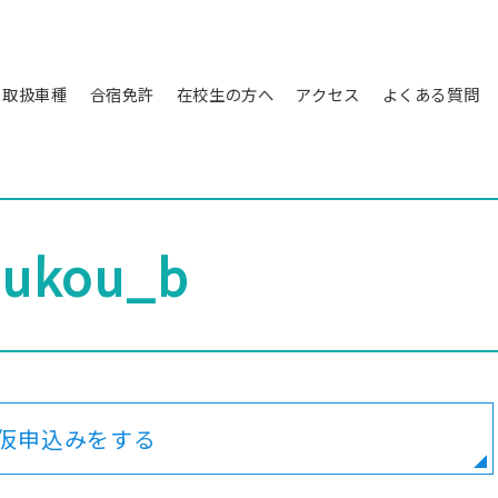
取扱車種
合宿免許
在校生の方へ
アクセス
よくある質問
取
〉
扱
入
車
校
種
日
か
uukou_b
〉
ら
普
の
通
流
自
れ
動
車
〉
普
〉
通
自
（AT）
仮申込みをする
動
進
二
捗
輪
管