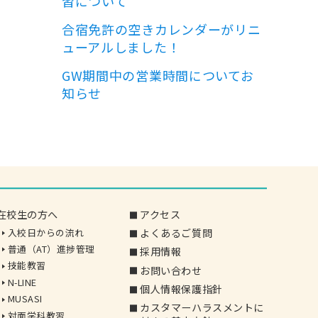
習について
合宿免許の空きカレンダーがリニ
ューアルしました！
GW期間中の営業時間についてお
知らせ
在校生の方へ
アクセス
入校日からの流れ
よくあるご質問
普通（AT）進捗管理
採用情報
技能教習
お問い合わせ
N-LINE
個人情報保護指針
MUSASI
カスタマーハラスメントに
対面学科教習