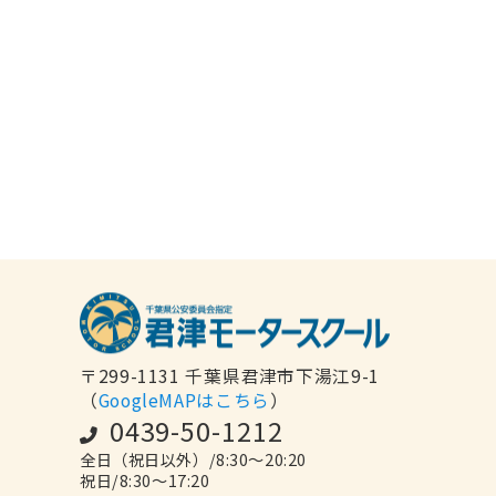
手
続
き
の
ご
案
内
〉
校
舎
の
ご
案
内
〒299-1131 千葉県君津市下湯江9-1
（
GoogleMAPはこちら
）
0439-50-1212
全日（祝日以外）/8:30～20:20
祝日/8:30～17:20