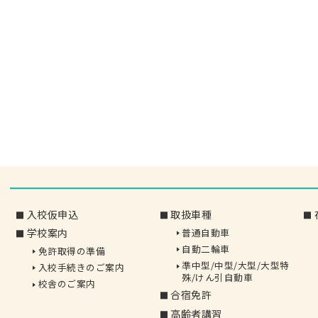
車
理
〉
〉
準
技
中
能
型/
予
中
約
型/
大
〉
型/
N-
大
LINE
型
〉
特
MUSASI
殊/
け
入校仮申込
取扱車種
〉
ん
対
普通自動車
学校案内
引
面
自動二輪車
免許取得の準備
学
準中型/中型/大型/大型特
入校手続きのご案内
科
殊/けん引自動車
校舎のご案内
教
合宿免許
習
高齢者講習