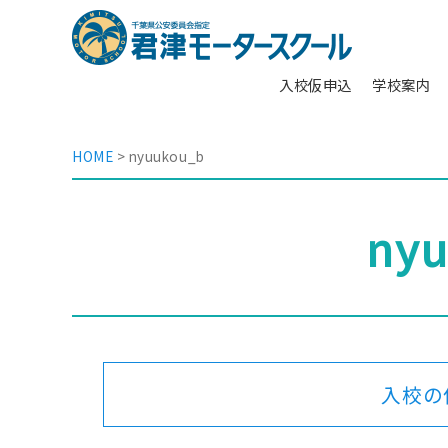
豊
か
な
自
入校仮申込
学校案内
然
に
学
囲
校
ま
HOME
>
nyuukou_b
案
れ
内
た、
東
ny
〉
京
免
か
許
ら
取
約
得
70
の
分
準
の
備
合
入校の
宿
〉
免
入
許
校